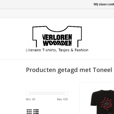
Wij slaan coo
Producten getagd met Toneel
Beroemde quote va
Shakespeare in 
vormgeving door Des
Min: €
0
Max: €
30
TOEVOEGEN AAN WI