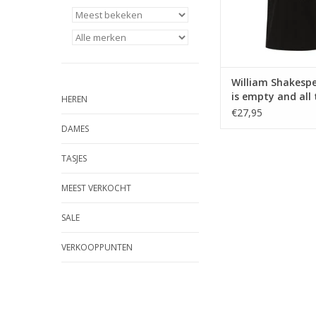
William Shakespe
is empty and all 
HEREN
devils are here ♂
€27,95
DAMES
TASJES
MEEST VERKOCHT
SALE
VERKOOPPUNTEN