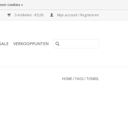
over cookies »
0 Artikelen - €0,00
Mijn account / Registreren
SALE
VERKOOPPUNTEN
HOME
/
TAGS
/
TONEEL