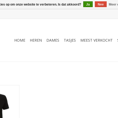
kies op om onze website te verbeteren. Is dat akkoord?
Ja
Nee
Meer 
HOME
HEREN
DAMES
TASJES
MEEST VERKOCHT
n William
moderne
mo Design.
NKELWAGEN