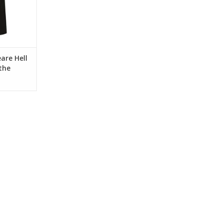
are Hell
the