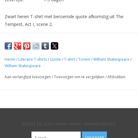
Zwart heren T-shirt met beroemde quote afkomstig uit The
Tempest, Act I, scene 2.
¶ De Engelse auteur William Shakespeare (1564-1616) wordt
beschouwd als de grootste schrijver die Engeland ooit heeft
voortgebracht. Beroemde en bekende tragedies van hem zijn
o.a.
Hamlet
,
Othello
,
King Lear
,
Macbeth
en
Romeo and Juliet
.
Heren
/
Literaire T-shirts
/
Quote
/
T-shirt
/
Toneel
/
William Shakespeare
/
William Shakespeare
Aan verlanglijst toevoegen
/
Toevoegen om te vergelijken
/
Afdrukken
Meld je aan voor onze nieuwsbrief:
ABONNEER