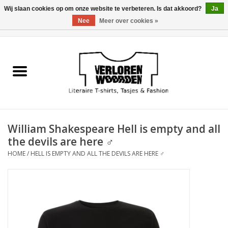
Wij slaan cookies op om onze website te verbeteren. Is dat akkoord?
Ja
Nee
Meer over cookies »
0 Artikelen - €0,00
Home
Heren
Dames
William Shakespeare Hell is empty and all
Tasjes
the devils are here ♂
HOME
/
HELL IS EMPTY AND ALL THE DEVILS ARE HERE ♂
Meest verkocht
Sale
Verkooppunten