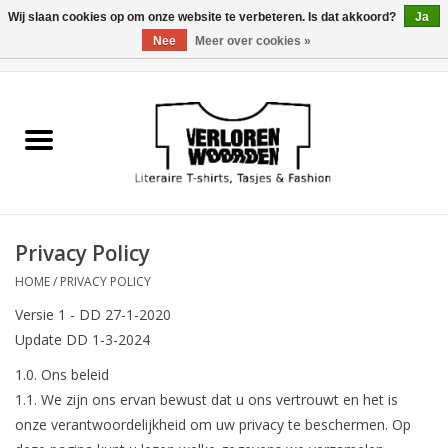
Wij slaan cookies op om onze website te verbeteren. Is dat akkoord?
Ja
Nee
Meer over cookies »
0 Artikelen - €0,00
Home
Heren
Dames
Privacy Policy
Tasjes
HOME
/
PRIVACY POLICY
Versie 1 - DD 27-1-2020
Meest verkocht
Update DD 1-3-2024
1.0. Ons beleid
Sale
1.1. We zijn ons ervan bewust dat u ons vertrouwt en het is
onze verantwoordelijkheid om uw privacy te beschermen. Op
Verkooppunten