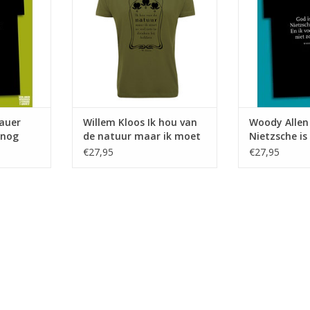
1900
TOEVOEGEN AAN WINKELWAGEN
auer
Willem Kloos Ik hou van
Woody Allen
 nog
de natuur maar ik moet
Nietzsche is
er wel iets te drinken bij
voel me ook 
€27,95
€27,95
hebben ♂
lekker ♂