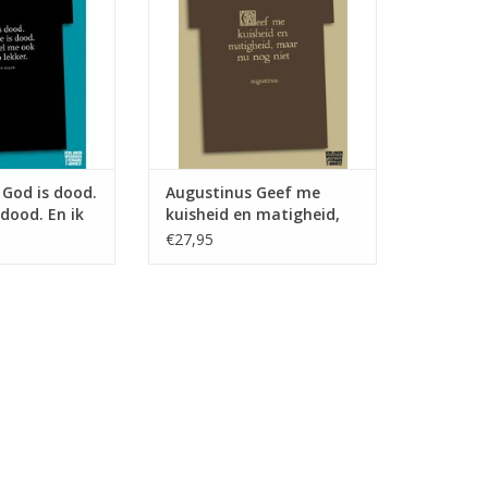
TOEVOEGEN AAN WINKELWAGEN
 God is dood.
Augustinus Geef me
 dood. En ik
kuisheid en matigheid,
niet zo
maar nu nog niet ♂
€27,95