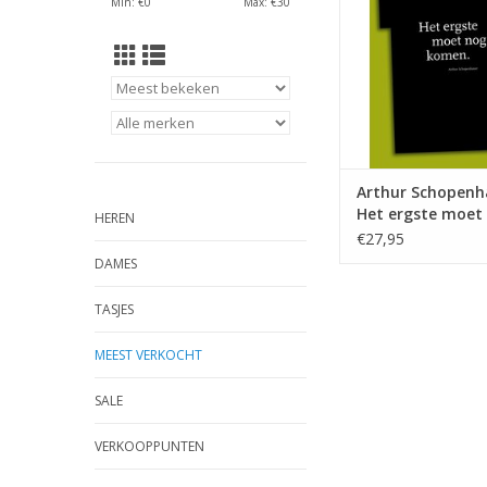
Min: €
0
Max: €
30
Arthur Schopenh
Het ergste moet
HEREN
komen ♂
€27,95
DAMES
TASJES
MEEST VERKOCHT
SALE
VERKOOPPUNTEN