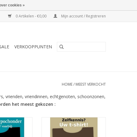
over cookies »
0 Artikelen - €0,00
Mijn account / Registreren
SALE
VERKOOPPUNTEN
HOME
/
MEEST VERKOCHT
ers, vrienden, vriendinnen, echtgenoten, schoonzonen,
orden het meest gekozen :
y Allen op zwart
Een gebed van de filosoof en
T-shirt
kerkvader Aurelius Augustinus
(354 – 430)