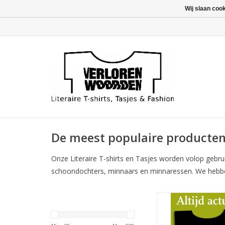
Wij slaan coo
De meest populaire producte
Onze Literaire T-shirts en Tasjes worden volop gebru
schoondochters, minnaars en minnaressen. We hebbe
Quote van Arthur Sc
op zwart heren T
TOEVOEGEN AAN WI