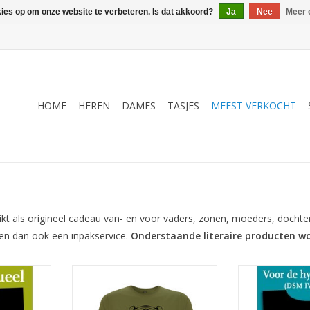
kies op om onze website te verbeteren. Is dat akkoord?
Ja
Nee
Meer 
HOME
HEREN
DAMES
TASJES
MEEST VERKOCHT
n
ikt als origineel cadeau van- en voor vaders, zonen, moeders, docht
n dan ook een inpakservice.
Onderstaande literaire producten w
hopenhauer
Quote van Willem Kloos, omlijst
Quote van Wood
-shirt
door een Art Nouveau kader
heren 
genomen van een boekband uit
NKELWAGEN