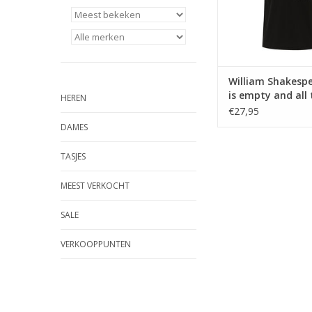
William Shakespe
is empty and all 
HEREN
devils are here ♂
€27,95
DAMES
TASJES
MEEST VERKOCHT
SALE
VERKOOPPUNTEN