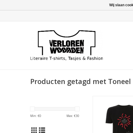
Wij slaan coo
Producten getagd met Toneel
Beroemde quote va
Shakespeare in 
vormgeving door Des
Min: €
0
Max: €
30
TOEVOEGEN AAN WI