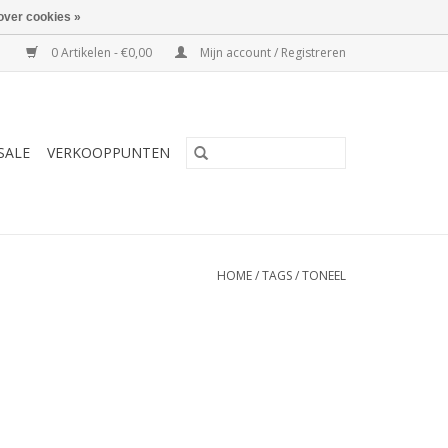
over cookies »
0 Artikelen - €0,00
Mijn account / Registreren
SALE
VERKOOPPUNTEN
HOME
/
TAGS
/
TONEEL