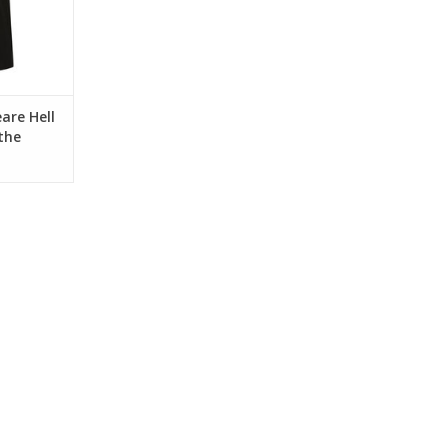
are Hell
the