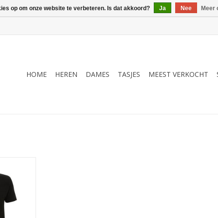
kies op om onze website te verbeteren. Is dat akkoord?
Ja
Nee
Meer 
HOME
HEREN
DAMES
TASJES
MEEST VERKOCHT
n William
moderne
mo Design.
NKELWAGEN