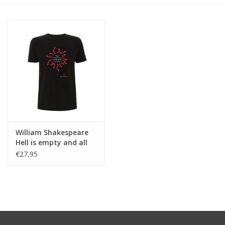
William Shakespeare
Hell is empty and all
the devils are here ♂
€27,95