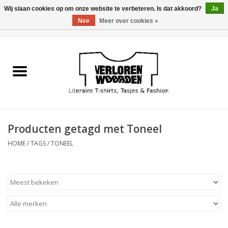
Wij slaan cookies op om onze website te verbeteren. Is dat akkoord?
Ja
Nee
Meer over cookies »
0 Artikelen - €0,00
Home
Heren
Dames
Producten getagd met Toneel
Tasjes
HOME
/
TAGS
/
TONEEL
Meest verkocht
Sale
Verkooppunten