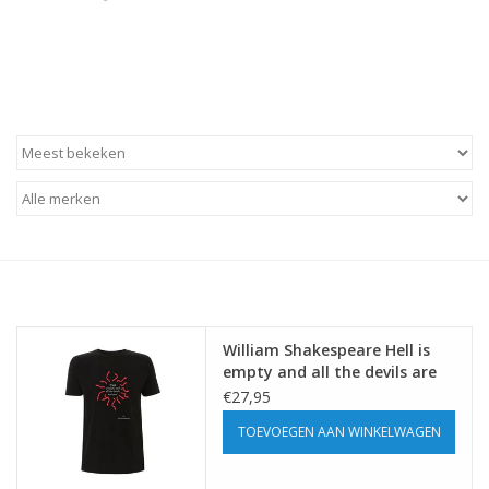
William Shakespeare Hell is
empty and all the devils are
here ♂
€27,95
TOEVOEGEN AAN WINKELWAGEN