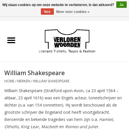
Wij slaan cookies op om onze website te verbeteren. Is dat akkoord?
Ja
Nee
Meer over cookies »
0 Artikelen - €0,00
Home
Heren
Dames
William Shakespeare
Tasjes
HOME
/
MERKEN
/
WILLIAM SHAKESPEARE
William Shakespeare (Stratford-upon-Avon, ca 23 april 1564 –
Meest verkocht
aldaar, 23 april 1616) was een Engels acteur, toneelschrijver en
dichter (o.a. van 154 sonnetten). Hij wordt beschouwd als de
Sale
grootste schrijver die Engeland ooit heeft voortgebracht.
Beroemde en bekende tragedies van hem zijn o.a.
Hamlet
,
Verkooppunten
Othello
,
King Lear
,
Macbeth
en
Romeo and Juliet
.