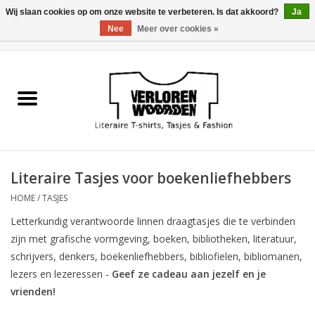
Wij slaan cookies op om onze website te verbeteren. Is dat akkoord?
Ja
Nee
Meer over cookies »
0 Artikelen - €0,00
Home
Heren
Dames
Literaire Tasjes voor boekenliefhebbers
Tasjes
HOME
/
TASJES
Letterkundig verantwoorde linnen draagtasjes die te verbinden
Meest verkocht
zijn met grafische vormgeving, boeken, bibliotheken, literatuur,
schrijvers, denkers, boekenliefhebbers, bibliofielen, bibliomanen,
Sale
lezers en lezeressen -
Geef ze cadeau aan jezelf en je
vrienden!
Verkooppunten