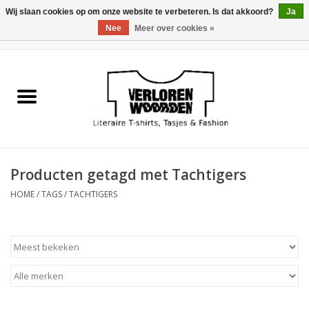
Wij slaan cookies op om onze website te verbeteren. Is dat akkoord?
Ja
Nee
Meer over cookies »
0 Artikelen - €0,00
Home
Heren
Dames
Producten getagd met Tachtigers
Tasjes
HOME
/
TAGS
/
TACHTIGERS
Meest verkocht
Sale
Verkooppunten