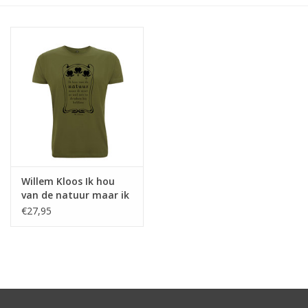
Willem Kloos Ik hou
van de natuur maar ik
moet er wel iets te
€27,95
drinken bij hebben ♂