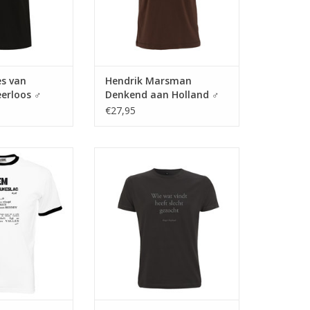
es van
Hendrik Marsman
eerloos ♂
Denkend aan Holland ♂
€27,95
em Paukeslag van
De titel van het gedicht van
n, uit de bundel
Rutger Kopland dat eindigt met:
tad (1921)
(...) het leven! dit is het leven! Dit
is
N WINKELWAGEN
TOEVOEGEN AAN WINKELWAGEN