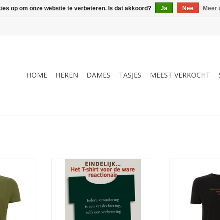
kies op om onze website te verbeteren. Is dat akkoord?
Ja
Nee
Meer 
HOME
HEREN
DAMES
TASJES
MEEST VERKOCHT
os, omlijst
"Hakken in het zand!" met deze
Strofe uit het
eau kader
quote van JC Bloem uit de bundel
oude zingt, v
ekband uit
Aphorismen (1952)
dichter
TOEVOEGEN AAN WINKELWAGEN
TOEVOEGEN AA
NKELWAGEN