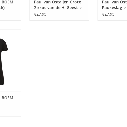
en BOEM
Paul van Ostaijen Grote
Paul van Os
ck)
Zirkus van de H. Geest ♂
Paukeslag ♂ 
€27,95
€27,95
keslag van
t de bundel
1921)
NKELWAGEN
en BOEM