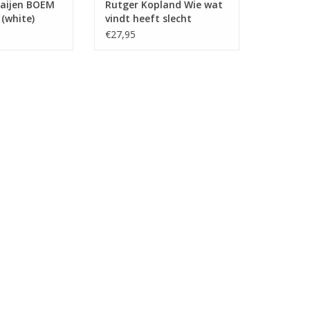
taijen BOEM
Rutger Kopland Wie wat
(white)
vindt heeft slecht
gezocht ♂
€27,95