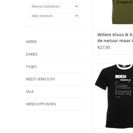
Willem Kloos Ik 
de natuur maar 
HEREN
er wel iets te dri
€27,95
hebben ♂
DAMES
Het gedicht Boem Pau
TASJES
Paul van Ostayen, ui
Bezette stad (
MEEST VERKOCHT
TOEVOEGEN AAN WI
SALE
VERKOOPPUNTEN