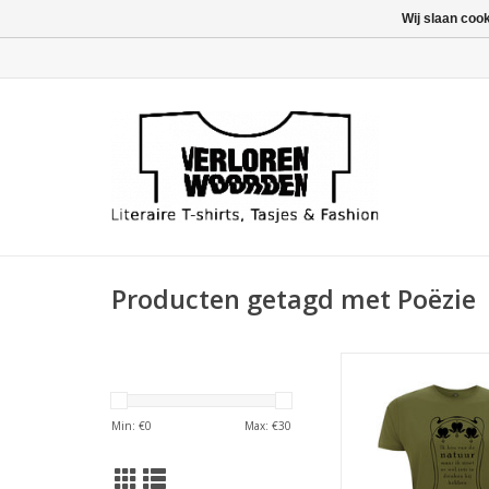
Wij slaan coo
Producten getagd met Poëzie
Quote van Willem Klo
door een Art Nouv
genomen van een bo
Min: €
0
Max: €
30
1900
TOEVOEGEN AAN WI