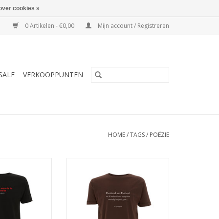
over cookies »
0 Artikelen - €0,00
Mijn account / Registreren
SALE
VERKOOPPUNTEN
HOME
/
TAGS
/
POËZIE
 gedicht De zeer
De nostalgische eerste strofen
an kunstenaar /
van het gedicht Herinnering aan
 Lucebert
Holland van Hendrik Marsman
N WINKELWAGEN
TOEVOEGEN AAN WINKELWAGEN