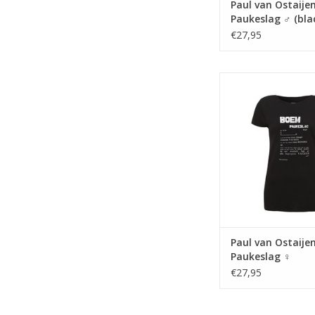
Paul van Ostaij
Paukeslag ♂ (bla
€27,95
Het gedicht Boem Pau
Paul van Ostayen, ui
Bezette stad (
TOEVOEGEN AAN WI
Paul van Ostaij
Paukeslag ♀
€27,95