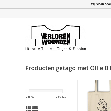
Wij slaan coo
Producten getagd met Ollie 
Portret en de mees
quote van de Jonge 
Heer Olivier Bommel 
Min: €
0
Max: €
20
linnen draag