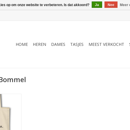
kies op om onze website te verbeteren. Is dat akkoord?
Ja
Nee
Meer 
HOME
HEREN
DAMES
TASJES
MEEST VERKOCHT
B Bommel
t bekende
Vriend van
op naturel
tas