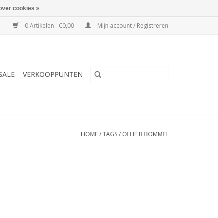
over cookies »
0 Artikelen - €0,00
Mijn account / Registreren
SALE
VERKOOPPUNTEN
HOME
/
TAGS
/
OLLIE B BOMMEL