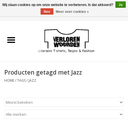
Wij slaan cookies op om onze website te verbeteren. Is dat akkoord?
Ja
Nee
Meer over cookies »
0 Artikelen - €0,00
Home
Heren
Dames
Producten getagd met Jazz
Tasjes
HOME
/
TAGS
/
JAZZ
Meest verkocht
Sale
Verkooppunten