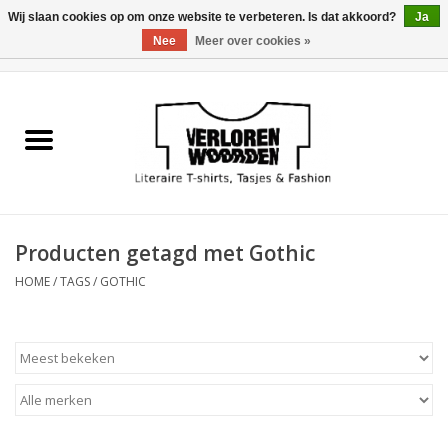
Wij slaan cookies op om onze website te verbeteren. Is dat akkoord?
Ja
Nee
Meer over cookies »
0 Artikelen - €0,00
Home
Heren
Dames
Producten getagd met Gothic
Tasjes
HOME
/
TAGS
/
GOTHIC
Meest verkocht
Sale
Verkooppunten