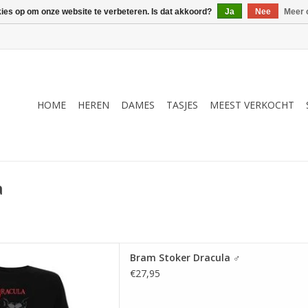
kies op om onze website te verbeteren. Is dat akkoord?
Ja
Nee
Meer 
HOME
HEREN
DAMES
TASJES
MEEST VERKOCHT
a
over van de eerste druk van
Bram Stoker Dracula ♂
uit 1897 met artwork door
€27,95
mo Design
 AAN WINKELWAGEN