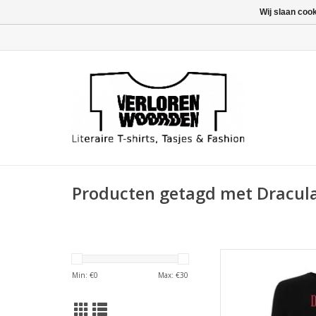
Wij slaan coo
Producten getagd met Dracul
Belettering van de c
deze Gothic Novel 
Min: €
0
Max: €
30
Des
TOEVOEGEN