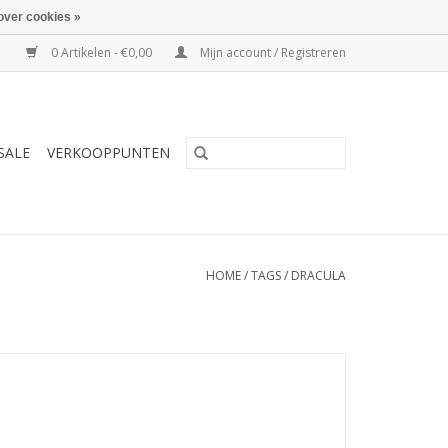
over cookies »
0 Artikelen - €0,00
Mijn account / Registreren
SALE
VERKOOPPUNTEN
HOME
/
TAGS
/
DRACULA