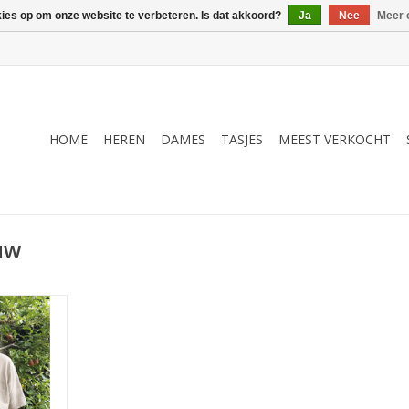
kies op om onze website te verbeteren. Is dat akkoord?
Ja
Nee
Meer 
HOME
HEREN
DAMES
TASJES
MEEST VERKOCHT
uw
15 uit ‘de
ur herziene
e Ideen van
NKELWAGEN