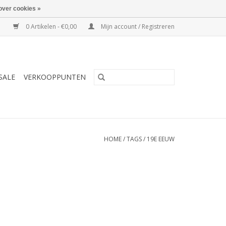
over cookies »
0 Artikelen - €0,00
Mijn account / Registreren
SALE
VERKOOPPUNTEN
HOME
/
TAGS
/
19E EEUW