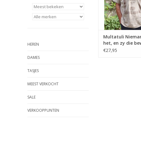
Multatuli Niema
het, en zy die b
HEREN
het te weten zyn 
€27,95
onderling niet e
DAMES
TASJES
MEEST VERKOCHT
SALE
VERKOOPPUNTEN