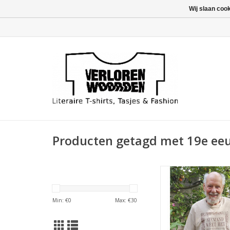
Wij slaan coo
Producten getagd met 19e ee
Fragment van Idee 4
vyfde, door den aute
druk’ uit 1872 van d
Min: €
0
Max: €
30
Multatuli
TOEVOEGEN AAN WI