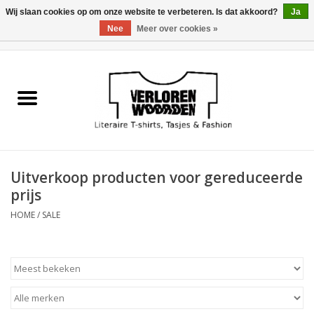
Wij slaan cookies op om onze website te verbeteren. Is dat akkoord?
Ja
Nee
Meer over cookies »
0 Artikelen - €0,00
Home
Heren
Dames
Uitverkoop producten voor gereduceerde
Tasjes
prijs
HOME
/
SALE
Meest verkocht
Sale
Verkooppunten