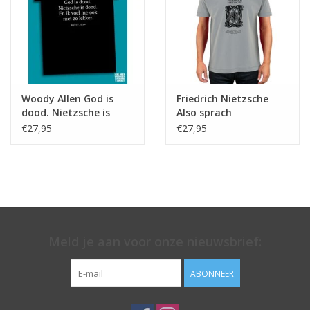
Woody Allen God is
Friedrich Nietzsche
dood. Nietzsche is
Also sprach
dood. En ik voel me
Zarathustra ♂ (grey)
€27,95
€27,95
ook niet zo lekker ♂
Meld je aan voor onze nieuwsbrief:
ABONNEER