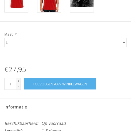
Maat:
*
€27,95
+
TOEVOEGEN AAN WINKELWAGEN
-
Informatie
Beschikbaarheid:
Op voorraad
Levertijd:
1-3 dagen