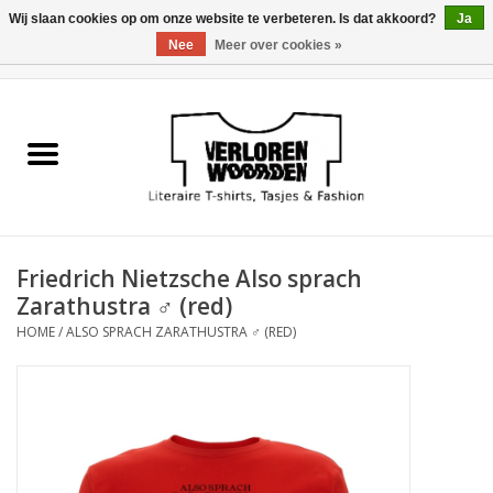
Wij slaan cookies op om onze website te verbeteren. Is dat akkoord?
Ja
Nee
Meer over cookies »
0 Artikelen - €0,00
Home
Heren
Dames
Friedrich Nietzsche Also sprach
Tasjes
Zarathustra ♂ (red)
HOME
/
ALSO SPRACH ZARATHUSTRA ♂ (RED)
Meest verkocht
Sale
Verkooppunten