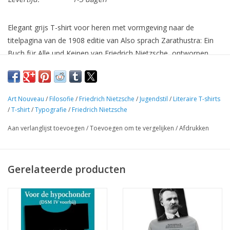
Elegant grijs T-shirt voor heren met vormgeving naar de
titelpagina van de 1908 editie van Also sprach Zarathustra: Ein
Buch für Alle und Keinen van Friedrich Nietzsche, ontworpen
door Henry van de Velde. Onmisbaar voor übermenschen en
andere liefhebbers van Jugendstil Design.
¶ Zarathoestra (of Zoroaster) was de grondlegger van het
Art Nouveau
/
Filosofie
/
Friedrich Nietzsche
/
Jugendstil
/
Literaire T-shirts
zoroastrisme, een godsdienst die tegenwoordig haar
/
T-shirt
/
Typografie
/
Friedrich Nietzsche
aanhangers vooral vindt onder de Parsi's in India. In het boek
Aan verlanglijst toevoegen
/
Toevoegen om te vergelijken
/
Afdrukken
Also sprach Zarathustra laat Nietzsche deze Iraanse profeet
terugkeren om de übermensch te prediken, die de menselijke
onverantwoordelijkheid begrijpt en een uitgeleefde moraal ten
Gerelateerde producten
grave draagt.