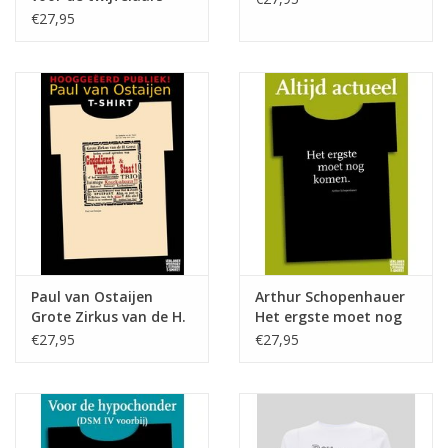
€27,95
Paul van Ostaijen
Arthur Schopenhauer
Grote Zirkus van de H.
Het ergste moet nog
Geest ♂
komen ♂
€27,95
€27,95