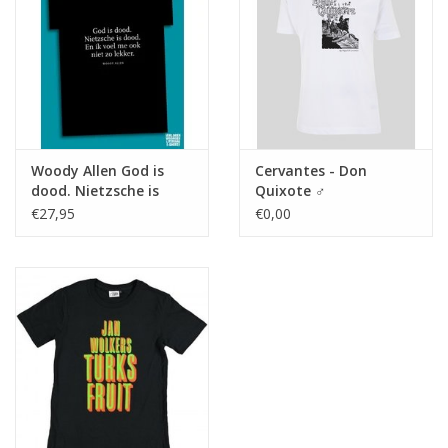
Woody Allen God is
Cervantes - Don
dood. Nietzsche is
Quixote ♂
dood. En ik voel me
€27,95
€0,00
ook niet zo lekker ♂