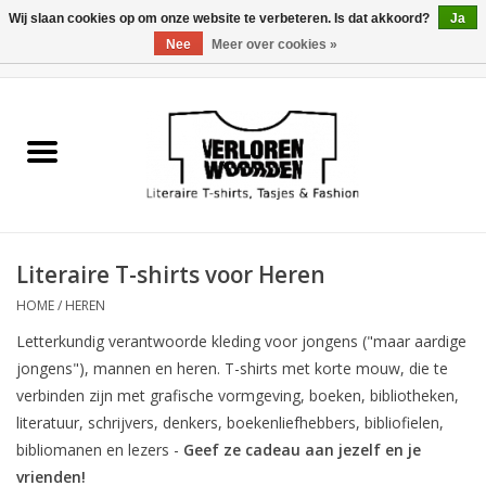
Wij slaan cookies op om onze website te verbeteren. Is dat akkoord?
Ja
Nee
Meer over cookies »
0 Artikelen - €0,00
Home
Heren
Dames
Literaire T-shirts voor Heren
Tasjes
HOME
/
HEREN
Letterkundig verantwoorde kleding voor jongens ("maar aardige
Meest verkocht
jongens"), mannen en heren. T-shirts met korte mouw, die te
verbinden zijn met grafische vormgeving, boeken, bibliotheken,
Sale
literatuur, schrijvers, denkers, boekenliefhebbers, bibliofielen,
bibliomanen en lezers -
Geef ze cadeau aan jezelf en je
Verkooppunten
vrienden!