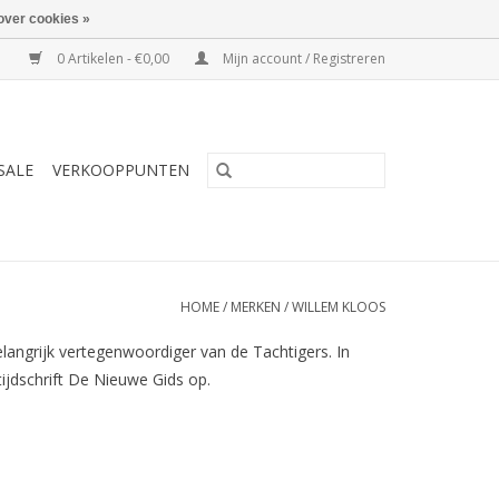
over cookies »
0 Artikelen - €0,00
Mijn account / Registreren
SALE
VERKOOPPUNTEN
HOME
/
MERKEN
/
WILLEM KLOOS
ngrijk vertegenwoordiger van de Tachtigers. In
tijdschrift De Nieuwe Gids op.