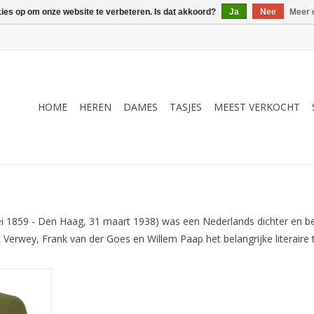
kies op om onze website te verbeteren. Is dat akkoord?
Ja
Nee
Meer 
HOME
HEREN
DAMES
TASJES
MEEST VERKOCHT
1859 - Den Haag, 31 maart 1938) was een Nederlands dichter en bela
 Verwey, Frank van der Goes en Willem Paap het belangrijke literaire 
os, omlijst
eau kader
ekband uit