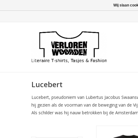
Wij slaan coo
Lucebert
Lucebert, pseudoniem van Lubertus Jacobus Swaanswi
hij gezien als de voorman van de beweging van de Vi
Als schilder was hij nauw betrokken bij de Amsterda
Strofe uit het gedic
oude zingt, van kun