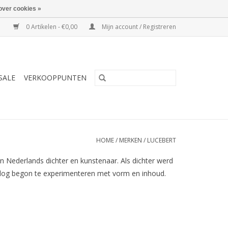
over cookies »
0 Artikelen - €0,00
Mijn account / Registreren
SALE
VERKOOPPUNTEN
HOME
/
MERKEN
/
LUCEBERT
Nederlands dichter en kunstenaar. Als dichter werd
orlog begon te experimenteren met vorm en inhoud.