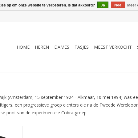
kies op om onze website te verbeteren. Is dat akkoord?
Ja
Nee
Meer 
HOME
HEREN
DAMES
TASJES
MEEST VERKOCHT
jk (Amsterdam, 15 september 1924 - Alkmaar, 10 mei 1994) was een 
jftigers, een progressieve groep dichters die na de Tweede Wereldo
mse poot van de experimentele Cobra-groep.
ht De zeer
stenaar /