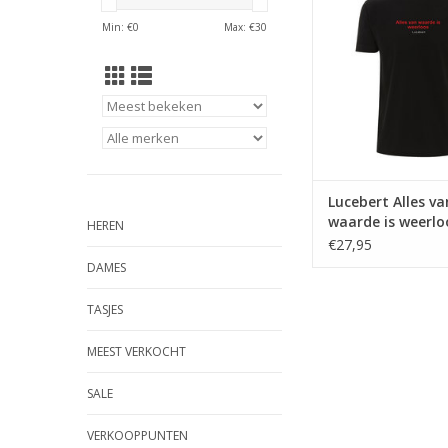
dichter Luceb
Min: €
0
Max: €
30
TOEVOEGEN AAN WI
Lucebert Alles va
waarde is weerlo
HEREN
€27,95
DAMES
TASJES
MEEST VERKOCHT
SALE
VERKOOPPUNTEN