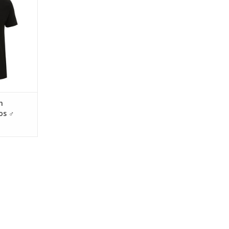
ert
NKELWAGEN
n
os ♂