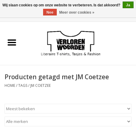
Wij slaan cookies op om onze website te verbeteren. Is dat akkoord?
Ja
Nee
Meer over cookies »
0 Artikelen - €0,00
Home
Heren
Dames
Producten getagd met JM Coetzee
Tasjes
HOME
/
TAGS
/
JM COETZEE
Meest verkocht
Sale
Verkooppunten