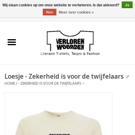
Wij slaan cookies op om onze website te verbeteren. Is dat akkoord?
Ja
Nee
Meer over cookies »
0 Artikelen - €0,00
Home
Heren
Dames
Loesje - Zekerheid is voor de twijfelaars ♂
Tasjes
HOME
/
- ZEKERHEID IS VOOR DE TWIJFELAARS ♂
Meest verkocht
Sale
Verkooppunten