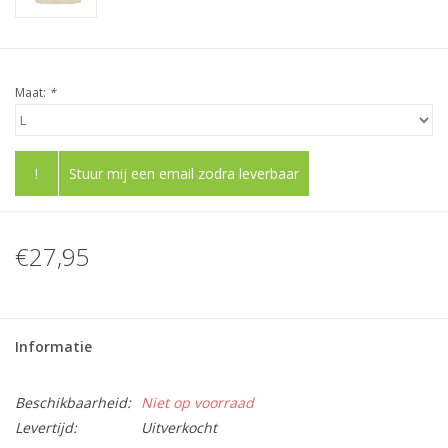
Maat:
*
!
Stuur mij een email zodra leverbaar
€27,95
Informatie
Beschikbaarheid:
Niet op voorraad
Levertijd:
Uitverkocht