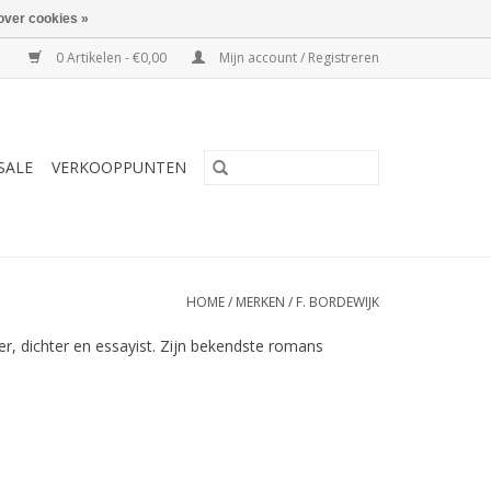
over cookies »
0 Artikelen - €0,00
Mijn account / Registreren
SALE
VERKOOPPUNTEN
HOME
/
MERKEN
/
F. BORDEWIJK
r, dichter en essayist. Zijn bekendste romans