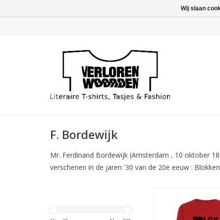
Wij slaan coo
F. Bordewijk
Mr. Ferdinand Bordewijk (Amsterdam , 10 oktober 188
verschenen in de jaren '30 van de 20e eeuw : Blokken 
Vormgeving naar de 
(door A.M. Oosterba
eerste druk van dez