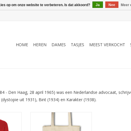
kies op om onze website te verbeteren. Is dat akkoord?
Ja
Nee
Meer 
HOME
HEREN
DAMES
TASJES
MEEST VERKOCHT
4 - Den Haag, 28 april 1965) was een Nederlandse advocaat, schrijve
(dystopie uit 1931), Bint (1934) en Karakter (1938).
typografie
Jaren '30 typografie (door A.M.
an) van de
Oosterbaan) van de eerste druk
e dystopie
van Blokken op naturel linnen