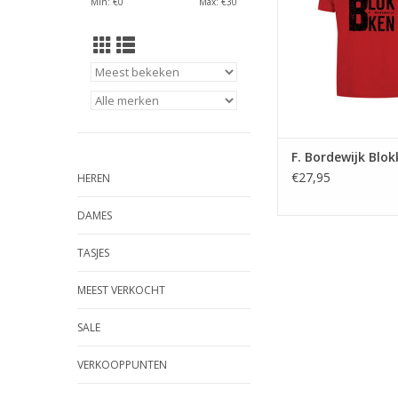
Min: €
0
Max: €
30
van F. Bordewijk u
F. Bordewijk Blo
€27,95
HEREN
DAMES
TASJES
MEEST VERKOCHT
SALE
VERKOOPPUNTEN