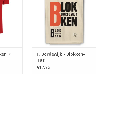
it 1931
draagtas
kken ♂
F. Bordewijk - Blokken-
Tas
€17,95